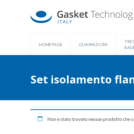
TREC
HOMEPAGE
GUARNIZIONI
BAD
Set isolamento fla
Non è stato trovato nessun prodotto che c