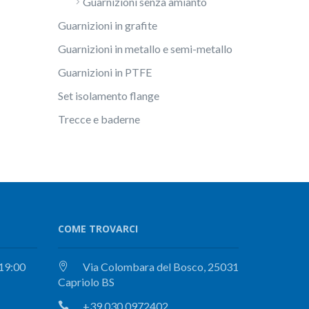
Guarnizioni senza amianto
Guarnizioni in grafite
Guarnizioni in metallo e semi-metallo
Guarnizioni in PTFE
Set isolamento flange
Trecce e baderne
COME TROVARCI
 19:00
Via Colombara del Bosco, 25031
Capriolo BS
+39 030 0972402