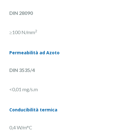
DIN 28090
2
≥100 N/mm
Permeabilità ad Azoto
DIN 3535/4
<0,01 mg/s.m
Conducibilità termica
0,4 W/m°C