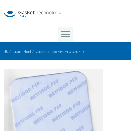
Guarnizioni
Giuntura Tipo METFLUON P50